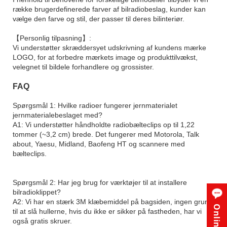
række brugerdefinerede farver af bilradiobeslag, kunder kan
vælge den farve og stil, der passer til deres bilinteriør.
【Personlig tilpasning】:
Vi understøtter skræddersyet udskrivning af kundens mærke
LOGO, for at forbedre mærkets image og produkttilvækst,
velegnet til bildele forhandlere og grossister.
FAQ
Spørgsmål 1: Hvilke radioer fungerer jernmaterialet
jernmaterialebeslaget med?
A1: Vi understøtter håndholdte radiobælteclips op til 1,22
tommer (~3,2 cm) brede. Det fungerer med Motorola, Talk
about, Yaesu, Midland, Baofeng HT og scannere med
bælteclips.
Spørgsmål 2: Har jeg brug for værktøjer til at installere
bilradioklippet?
A2: Vi har en stærk 3M klæbemiddel på bagsiden, ingen grund
til at slå hullerne, hvis du ikke er sikker på fastheden, har vi
også gratis skruer.