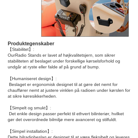
Produktegenskaber
【Stabilitet】:
OurRadio Stands er lavet af højkvalitetsjern, som sikrer
stabiliteten af ​​beslaget under forskellige kørselsforhold og
undgår at ryste eller falde af på grund af bump.
【Humaniseret design】:
Beslaget er ergonomisk designet til at gøre det nemt for
chauffører nemt at justere vinklen på radioen under kørslen for
at sikre køresikkerheden.
【Simpelt og smukt】:
Det enkle design passer perfekt til ethvert bilinteriør, hvilket
gør det overordnede bilmiljø mere avanceret og stilfuldt.
【Simpel installation】:
Dette bilradiobeslag er designet til at være fleksibelt og leveres