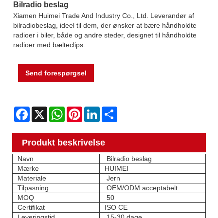
Bilradio beslag
Xiamen Huimei Trade And Industry Co., Ltd. Leverandør af
bilradiobeslag, ideel til dem, der ønsker at bære håndholdte
radioer i biler, både og andre steder, designet til håndholdte
radioer med bælteclips.
Send forespørgsel
Facebook
X
WhatsApp
Pinterest
LinkedIn
Share
Produkt beskrivelse
Navn
Bilradio beslag
Mærke
HUIMEI
Materiale
Jern
Tilpasning
OEM/ODM acceptabelt
MOQ
50
Certifikat
ISO CE
Leveringstid
15-30 dage