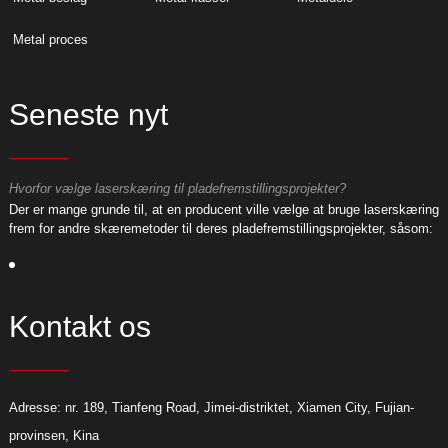
Metal proces
Seneste nyt
Hvorfor vælge laserskæring til pladefremstillingsprojekter?
H
ng
Der er mange grunde til, at en producent ville vælge at bruge laserskæring
D
:
frem for andre skæremetoder til deres pladefremstillingsprojekter, såsom:
f
Kontakt os
Adresse: nr. 189, Tianfeng Road, Jimei-distriktet, Xiamen City, Fujian-
provinsen, Kina