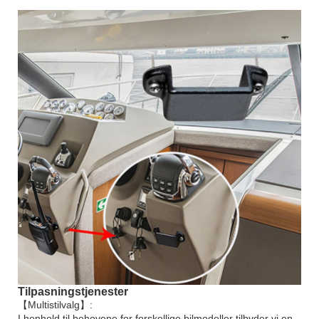
Tilpasningstjenester
【Multistilvalg】:
I henhold til behovene for forskellige bilmodeller tilbyder vi en