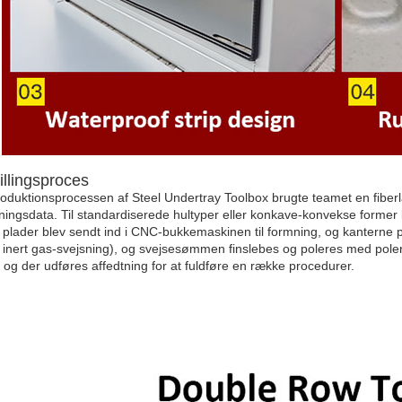
illingsproces
roduktionsprocessen af ​​Steel Undertray Toolbox brugte teamet en fibe
ingsdata. Til standardiserede hultyper eller konkave-konvekse former
 plader blev sendt ind i CNC-bukkemaskinen til formning, og kanterne 
 inert gas-svejsning), og svejsesømmen finslebes og poleres med poler-
, og der udføres affedtning for at fuldføre en række procedurer.