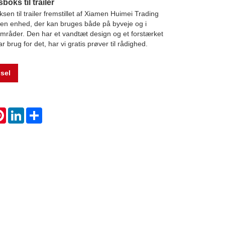
oks til trailer
en til trailer fremstillet af Xiamen Huimei Trading
r en enhed, der kan bruges både på byveje og i
områder. Den har et vandtæt design og et forstærket
r brug for det, har vi gratis prøver til rådighed.
sel
atsApp
Pinterest
LinkedIn
Share