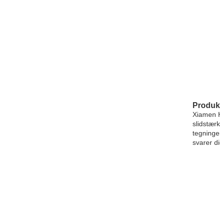
Produk
Xiamen Hu
slidstærk
tegninge
svarer di