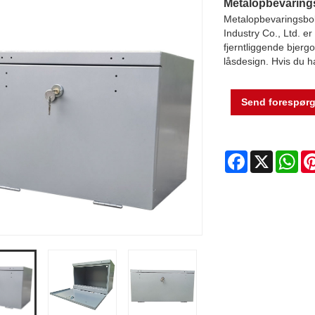
Metalopbevaringsb
Metalopbevaringsboks
Industry Co., Ltd. e
fjerntliggende bjerg
låsdesign. Hvis du ha
Send forespørg
Facebook
X
Wh