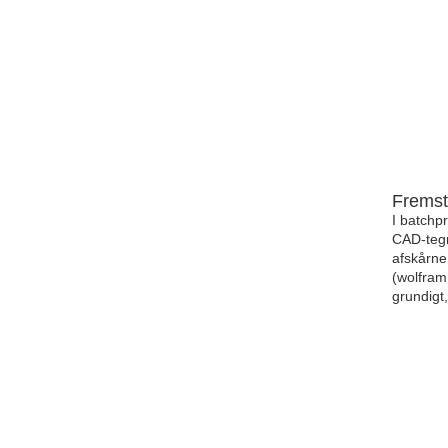
Fremst
I batchp
CAD-tegn
afskårne
(wolfram
grundigt