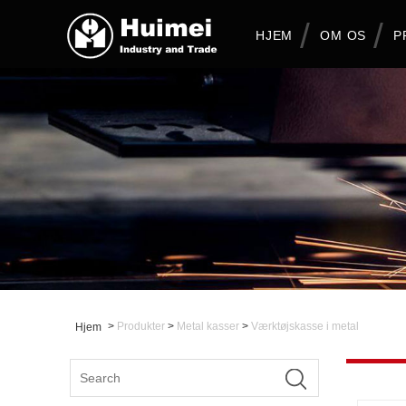
HJEM
OM OS
P
>
Produkter
>
Metal kasser
>
Værktøjskasse i metal
Hjem