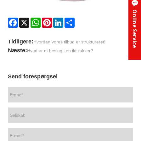
Online Service
Facebook
X
WhatsApp
Pinterest
LinkedIn
Share
Tidligere:
Hvordan vores tilbud er struktureret!
Næste:
Hvad er et beslag i en ildslukker?
Send forespørgsel