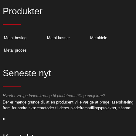
Produkter
Metal beslag
Metal kasser
Metaldele
Metal proces
Seneste nyt
Hvorfor vælge laserskæring til pladefremstillingsprojekter?
H
ng
Der er mange grunde til, at en producent ville vælge at bruge laserskæring
D
:
frem for andre skæremetoder til deres pladefremstillingsprojekter, såsom:
f