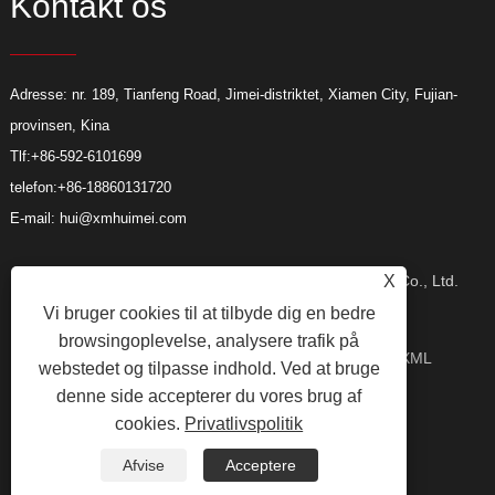
Kontakt os
Adresse: nr. 189, Tianfeng Road, Jimei-distriktet, Xiamen City, Fujian-
provinsen, Kina
Tlf:
+86-592-6101699
telefon:
+86-18860131720
E-mail:
hui@xmhuimei.com
Copyright © 2024 Xiamen Huimei Industry and Trade Co., Ltd.
X
Vi bruger cookies til at tilbyde dig en bedre
browsingoplevelse, analysere trafik på
Alle rettigheder forbeholdes.
Links
Sitemap
RSS
XML
webstedet og tilpasse indhold. Ved at bruge
denne side accepterer du vores brug af
cookies.
Privatlivspolitik
Privacy Policy
Afvise
Acceptere