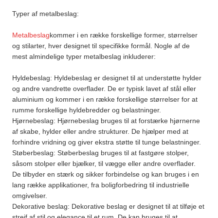
Typer af metalbeslag:
Metalbeslag
kommer i en række forskellige former, størrelser
og stilarter, hver designet til specifikke formål. Nogle af de
mest almindelige typer metalbeslag inkluderer:
Hyldebeslag: Hyldebeslag er designet til at understøtte hylder
og andre vandrette overflader. De er typisk lavet af stål eller
aluminium og kommer i en række forskellige størrelser for at
rumme forskellige hyldebredder og belastninger.
Hjørnebeslag: Hjørnebeslag bruges til at forstærke hjørnerne
af skabe, hylder eller andre strukturer. De hjælper med at
forhindre vridning og giver ekstra støtte til tunge belastninger.
Støberbeslag: Støberbeslag bruges til at fastgøre stolper,
såsom stolper eller bjælker, til vægge eller andre overflader.
De tilbyder en stærk og sikker forbindelse og kan bruges i en
lang række applikationer, fra boligforbedring til industrielle
omgivelser.
Dekorative beslag: Dekorative beslag er designet til at tilføje et
strejf af stil og elegance til et rum. De kan bruges til at