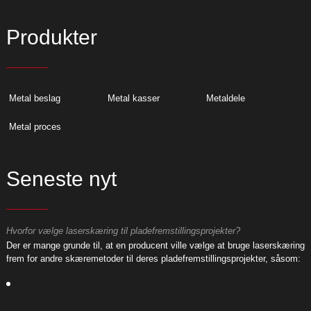
Produkter
Metal beslag
Metal kasser
Metaldele
Metal proces
Seneste nyt
Hvorfor vælge laserskæring til pladefremstillingsprojekter?
H
ng
Der er mange grunde til, at en producent ville vælge at bruge laserskæring
D
:
frem for andre skæremetoder til deres pladefremstillingsprojekter, såsom:
f