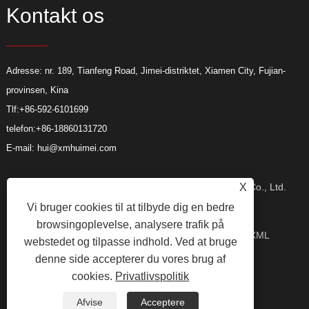
Kontakt os
Adresse: nr. 189, Tianfeng Road, Jimei-distriktet, Xiamen City, Fujian-
provinsen, Kina
Tlf:
+86-592-6101699
telefon:
+86-18860131720
E-mail:
hui@xmhuimei.com
Copyright © 2024 Xiamen Huimei Industry and Trade Co., Ltd.
X
Vi bruger cookies til at tilbyde dig en bedre
browsingoplevelse, analysere trafik på
Alle rettigheder forbeholdes.
Links
Sitemap
RSS
XML
webstedet og tilpasse indhold. Ved at bruge
denne side accepterer du vores brug af
cookies.
Privatlivspolitik
Privacy Policy
Afvise
Acceptere