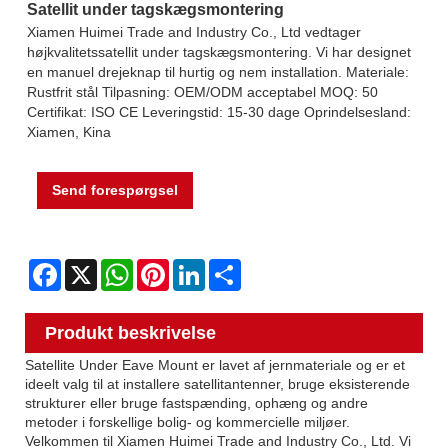
Satellit under tagskægsmontering
Xiamen Huimei Trade and Industry Co., Ltd vedtager
højkvalitetssatellit under tagskægsmontering. Vi har designet
en manuel drejeknap til hurtig og nem installation. Materiale:
Rustfrit stål Tilpasning: OEM/ODM acceptabel MOQ: 50
Certifikat: ISO CE Leveringstid: 15-30 dage Oprindelsesland:
Xiamen, Kina
Send forespørgsel
Facebook
X
WhatsApp
Pinterest
LinkedIn
Share
Produkt beskrivelse
Satellite Under Eave Mount er lavet af jernmateriale og er et
ideelt valg til at installere satellitantenner, bruge eksisterende
strukturer eller bruge fastspænding, ophæng og andre
metoder i forskellige bolig- og kommercielle miljøer.
Velkommen til Xiamen Huimei Trade and Industry Co., Ltd. Vi