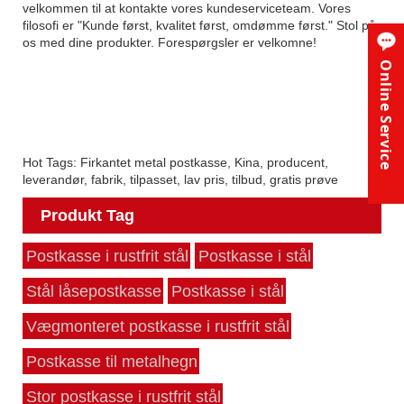
velkommen til at kontakte vores kundeserviceteam. Vores
filosofi er "Kunde først, kvalitet først, omdømme først." Stol på
os med dine produkter. Forespørgsler er velkomne!
Online Service
Hot Tags: Firkantet metal postkasse, Kina, producent,
leverandør, fabrik, tilpasset, lav pris, tilbud, gratis prøve
Produkt Tag
Postkasse i rustfrit stål
Postkasse i stål
Stål låsepostkasse
Postkasse i stål
Vægmonteret postkasse i rustfrit stål
Postkasse til metalhegn
Stor postkasse i rustfrit stål