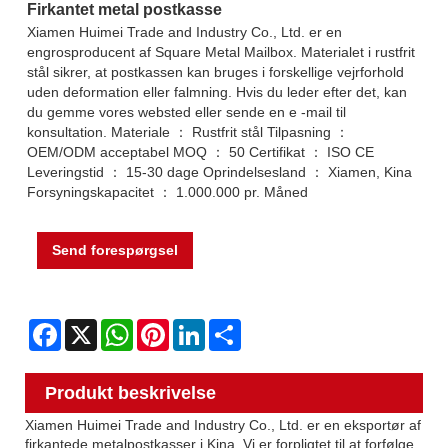
Firkantet metal postkasse
Xiamen Huimei Trade and Industry Co., Ltd. er en
engrosproducent af Square Metal Mailbox. Materialet i rustfrit
stål sikrer, at postkassen kan bruges i forskellige vejrforhold
uden deformation eller falmning. Hvis du leder efter det, kan
du gemme vores websted eller sende en e -mail til
konsultation. Materiale ： Rustfrit stål Tilpasning ：
OEM/ODM acceptabel MOQ ： 50 Certifikat ： ISO CE
Leveringstid ： 15-30 dage Oprindelsesland ： Xiamen, Kina
Forsyningskapacitet ： 1.000.000 pr. Måned
Send forespørgsel
Facebook
X
WhatsApp
Pinterest
LinkedIn
Share
Produkt beskrivelse
Xiamen Huimei Trade and Industry Co., Ltd. er en eksportør af
firkantede metalpostkasser i Kina. Vi er forpligtet til at forfølge