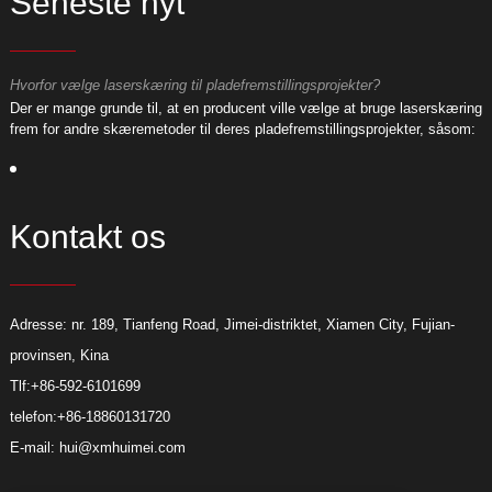
Seneste nyt
Hvorfor vælge laserskæring til pladefremstillingsprojekter?
H
ng
Der er mange grunde til, at en producent ville vælge at bruge laserskæring
D
:
frem for andre skæremetoder til deres pladefremstillingsprojekter, såsom:
f
Kontakt os
Adresse: nr. 189, Tianfeng Road, Jimei-distriktet, Xiamen City, Fujian-
provinsen, Kina
Tlf:
+86-592-6101699
telefon:
+86-18860131720
E-mail:
hui@xmhuimei.com